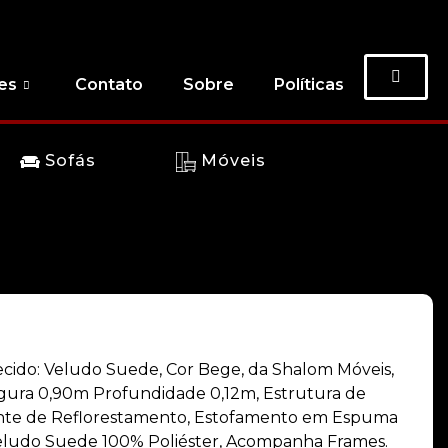
es
Contato
Sobre
Políticas
Sofás
Móveis
cido: Veludo Suede, Cor Bege, da Shalom Móveis,
rgura 0,90m Profundidade 0,12m, Estrutura de
nte de Reflorestamento, Estofamento em Espuma
ludo Suede 100% Poliéster, Acompanha Frames.