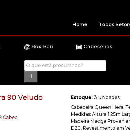
Home
Todos Setor
s
Box Baú
Cabeceiras
era 90 Veludo
Estoque:
3 unidades
Cabeceira Queen Hera, Te
Medidas: Altura 1,25m La
Madeira Maciça Provenie
D20, Revestimento em Ve