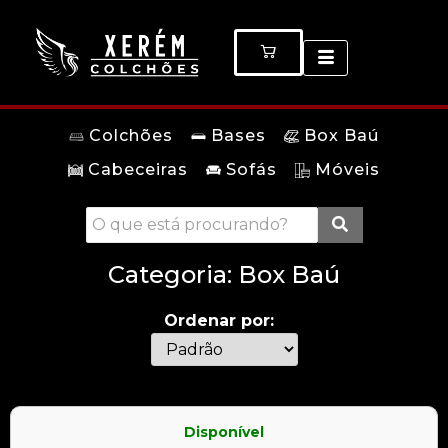
Colchões
Bases
Box Baú
Cabeceiras
Sofás
Móveis
Categoria:
Box Baú
Ordenar por:
Disponível