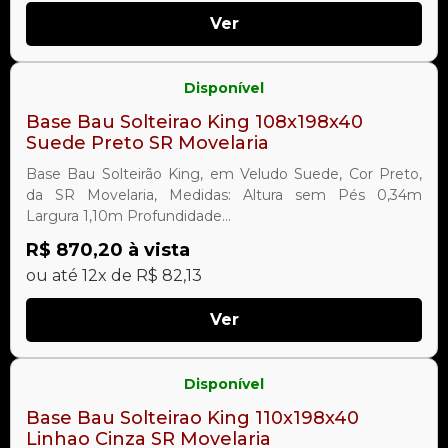
Ver
Disponível
Base Bau Solteirao King 108x198x40
Suede Preto SR Movelaria
Base Bau Solteirão King, em Veludo Suede, Cor Preto,
da SR Movelaria, Medidas: Altura sem Pés 0,34m
Largura 1,10m Profundidade...
R$ 870,20 à vista
ou até 12x de R$ 82,13
Ver
Disponível
Base Bau Solteirao King 110x198x40
Linhao Cinza SR Movelaria