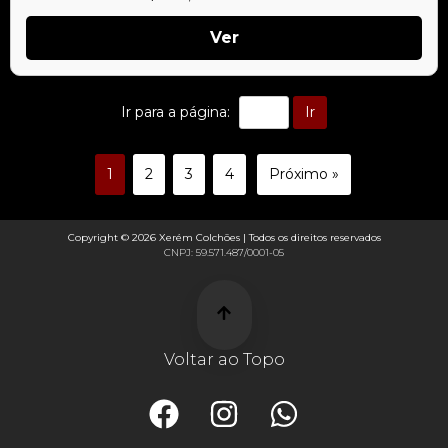
Ver
Ir
Ir para a página:
1
2
3
4
Próximo »
Copyright © 2026 Xerém Colchões | Todos os direitos reservados
CNPJ: 59.571.487/0001-05
Voltar ao Topo