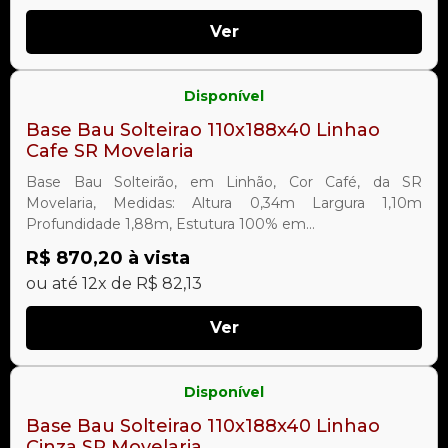
Ver
Disponível
Base Bau Solteirao 110x188x40 Linhao
Cafe SR Movelaria
Base Bau Solteirão, em Linhão, Cor Café, da SR
Movelaria, Medidas: Altura 0,34m Largura 1,10m
Profundidade 1,88m, Estutura 100% em...
R$ 870,20 à vista
ou até 12x de R$ 82,13
Ver
Disponível
Base Bau Solteirao 110x188x40 Linhao
Cinza SR Movelaria