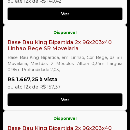
ou até 12x de R$ 140,42
Ver
Disponível
Base Bau King Bipartida 2x 96x203x40
Linhao Bege SR Movelaria
Base Bau King Bipartida, em Linhão, Cor Bege, da SR
Movelaria, Medidas: 2 Módulos: Altura 0,34m Largura
0,96m Profundidade 2,03,...
R$ 1.667,25 à vista
ou até 12x de R$ 157,37
Ver
Disponível
Base Bau King Bipartida 2x 96x203x40