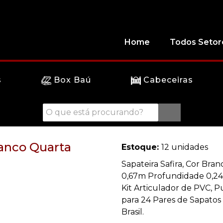
Home
Todos Setor
s
Box Baú
Cabeceiras
ranco Quarta
Estoque:
12 unidades
Sapateira Safira, Cor Bran
0,67m Profundidade 0,24
Kit Articulador de PVC,
para 24 Pares de Sapato
Brasil.