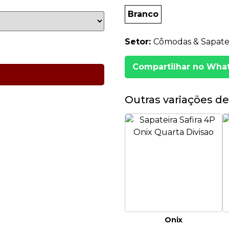
Branco
Setor:
Cômodas & Sapatei
Compartilhar no Wha
Outras variações de
Onix