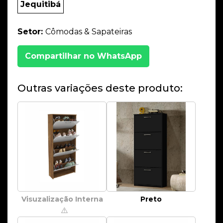
Jequitibá
Setor:
Cômodas & Sapateiras
Compartilhar no WhatsApp
Outras variações deste produto:
Visuzalização Interna
Preto
⚠️