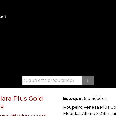
Baú
lara Plus Gold
Estoque:
6 unidades
ca
Roupeiro Veneza Plus Gol
Medidas: Altura 2,08m L