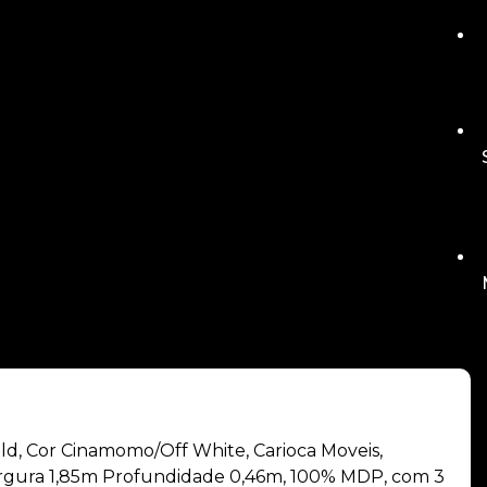
d, Cor Cinamomo/Off White, Carioca Moveis,
argura 1,85m Profundidade 0,46m, 100% MDP, com 3