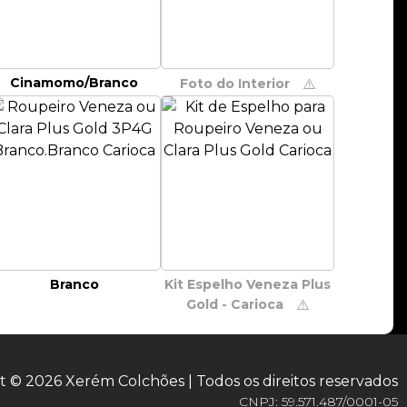
Cinamomo/Branco
Foto do Interior
⚠️
Branco
Kit Espelho Veneza Plus
Gold - Carioca
⚠️
t © 2026 Xerém Colchões | Todos os direitos reservados
CNPJ: 59.571.487/0001-05