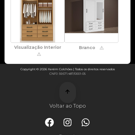
Visualização Interior
Branco
⚠️
⚠️
Copyright © 2026 Xerém Colchões | Todos os direitos reservados
CNPJ: 59.571.487/0001-05
Voltar ao Topo