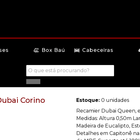
ses
Box Baú
Cabeceiras
Dubai Corino
Estoque:
0 unidades
Recamier Dubai Queen, em
Medidas: Altura 0,50m L
Madeira de Eucalipto, E
Detalhes em Capitonê na