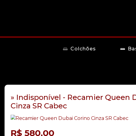
Colchões
Ba
» Indisponível - Recamier Queen 
Cinza SR Cabec
R$
580,00