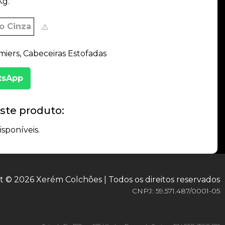
Kg.
o Cinza
⚠️
iers, Cabeceiras Estofadas
tsApp
ste produto:
isponíveis.
t © 2026 Xerém Colchões | Todos os direitos reservados
CNPJ: 59.571.487/0001-05