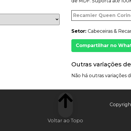
de MDF. Suporta até 100
Recamier Queen Corin
Setor:
Cabeceiras & Recam
Compartilhar no Wha
Outras variações de
Não há outras variações d
Copyrigh
Voltar ao Topo