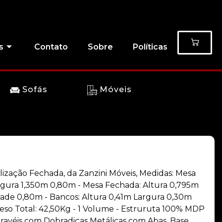
s
Contato
Sobre
Políticas
Sofás
Móveis
lização Fechada, da Zanzini Móveis, Medidas: Mesa
rgura 1,350m 0,80m - Mesa Fechada: Altura 0,795m
ade 0,80m - Bancos: Altura 0,41m Largura 0,30m
so Total: 42,50Kg - 1 Volume - Estruruta 100% MDP
avéis com Dobradiças Metálicas com Abas, Base