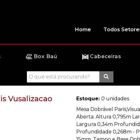
Home
Todos Setore
s
Box Baú
Cabeceiras
is Vusalizacao
Estoque:
0 unidades
Mesa Dobrável Paris,Visua
Aberta: Altura 0,795m La
Largura 0,34m Profundid
Profundidade 0,268m - Pe
15mm, Tampo e Base Dobr