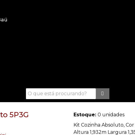
Baú
uto 5P3G
Estoque:
0 unidades
Kit Cozinha Absoluto, Cor
Altura 1,932m Largura 1