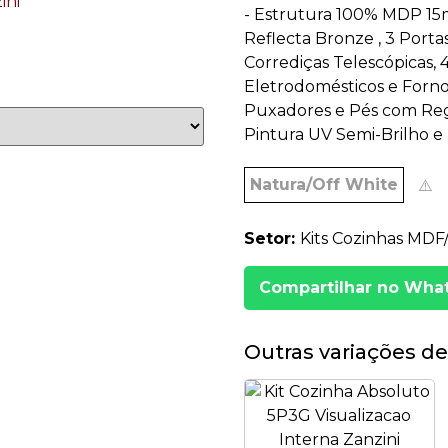
- Estrutura 100% MDP 15m
Reflecta Bronze , 3 Port
Corrediças Telescópicas, 
Eletrodomésticos e Forno a
Puxadores e Pés com Re
Pintura UV Semi-Brilho e 
Natura/Off White
⚠️
Setor:
Kits Cozinhas MD
Compartilhar no Wha
Outras variações de