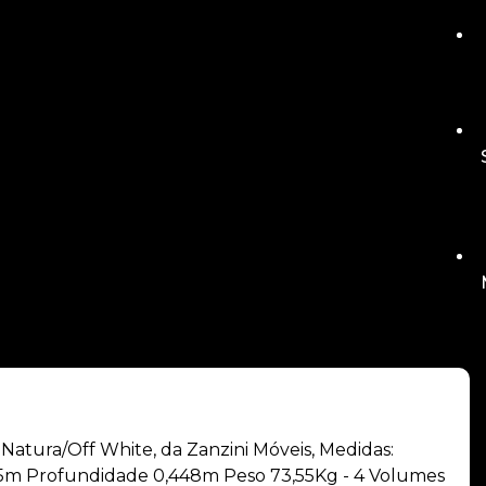
 Natura/Off White, da Zanzini Móveis, Medidas:
,35m Profundidade 0,448m Peso 73,55Kg - 4 Volumes