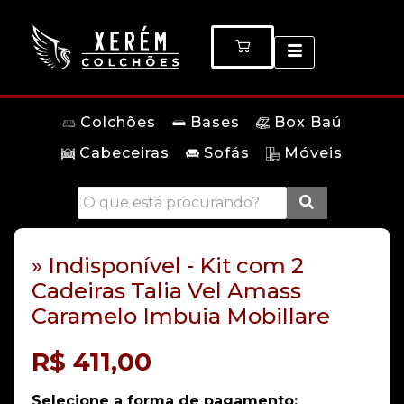
Colchões
Bases
Box Baú
Cabeceiras
Sofás
Móveis
» Indisponível - Kit com 2
Cadeiras Talia Vel Amass
Caramelo Imbuia Mobillare
R$
411,00
Selecione a forma de pagamento: