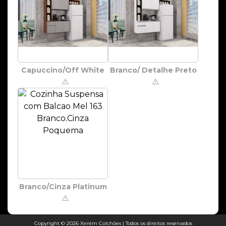
Capuccino/Off White
Branco/ Detalhe Preto
⚠️
⚠️
Branco/Cinza Platinum
⚠️
Copyright © 2026 Xerém Colchões | Todos os direitos reservados