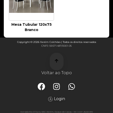
Mesa Tubular 120x75
Branco
Copyright © 2026 Xerém Colchões | Todos os direitos reservados
CNPJ: 59.571.487/0001-05
Voltar ao Topo
Login
Estrada Rio D’Ouro, 505 | Xerém, Duque de Caxias – RJ | CEP: 25245-810