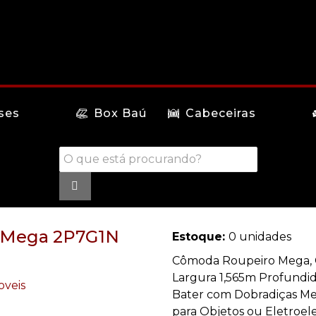
ses
Box Baú
Cabeceiras
o Mega 2P7G1N
Estoque:
0 unidades
Cômoda Roupeiro Mega, Co
Largura 1,565m Profundi
Bater com Dobradiças Met
para Objetos ou Eletroele