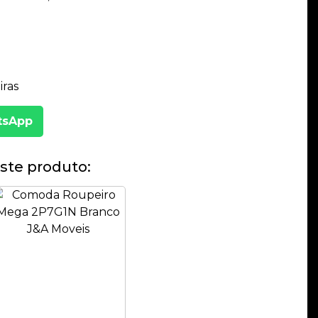
ras
tsApp
ste produto: