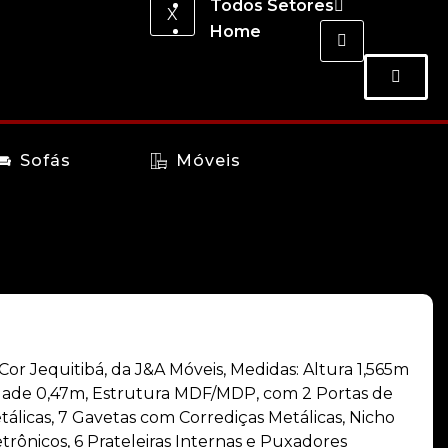
Todos Setores
X
Home
Sofás
Móveis
r Jequitibá, da J&A Móveis, Medidas: Altura 1,565m
dade 0,47m, Estrutura MDF/MDP, com 2 Portas de
álicas, 7 Gavetas com Corrediças Metálicas, Nicho
trônicos, 6 Prateleiras Internas e Puxadores