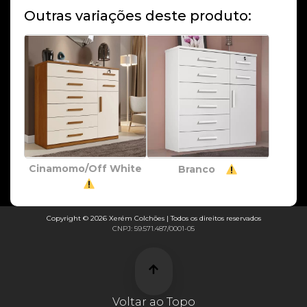
Outras variações deste produto:
Cinamomo/Off White
Branco
Copyright © 2026 Xerém Colchões | Todos os direitos reservados
CNPJ: 59.571.487/0001-05
Voltar ao Topo