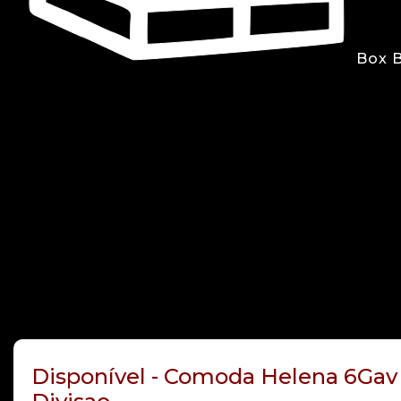
Box 
Disponível - Comoda Helena 6Gav