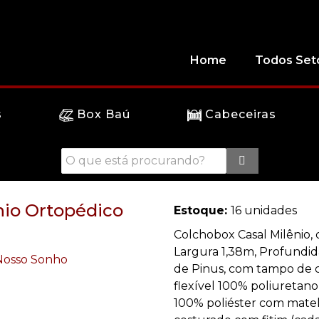
Home
Todos Set
s
Box Baú
Cabeceiras
nio Ortopédico
Estoque:
16 unidades
Colchobox Casal Milênio,
Largura 1,38m, Profundid
de Pinus, com tampo de
flexível 100% poliuretano
100% poliéster com mate