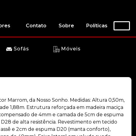
ores
Contato
Sobre
Políticas
Sofás
Móveis
 cor Marrom, da Nosso Sonho. Medidas: Altura 0,50m,
ade 1,88m. Estrutura reforçada em madeira maciça
 compensado de 4mm e camada de 5cm de espuma
 D28 de alta resistência. Revestimento em tecido
lassê e 2cm de espuma D20 (manta conforto),