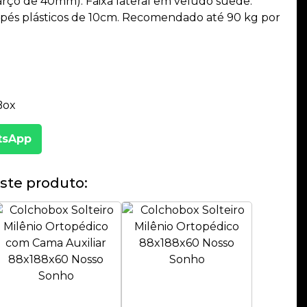
arço de 40mm). Faixa lateral em veludo suede.
és plásticos de 10cm. Recomendado até 90 kg por
Box
tsApp
ste produto: