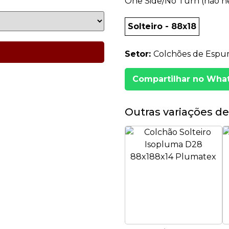
One Side/No Turn (não ne
Solteiro - 88x18
Setor:
Colchões de Esp
Compartilhar no Wha
Outras variações de