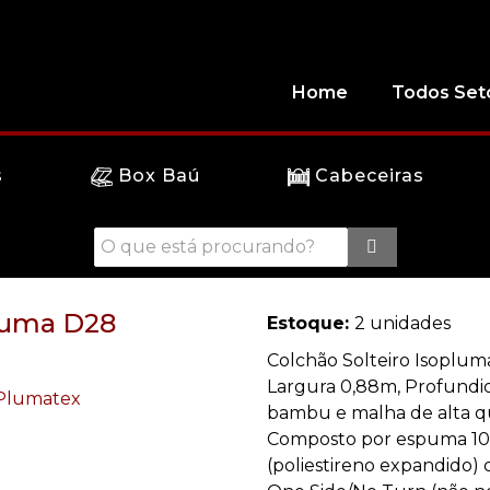
Home
Todos Set
s
Box Baú
Cabeceiras
pluma D28
Estoque:
2 unidades
Colchão Solteiro Isopluma
Largura 0,88m, Profundid
bambu e malha de alta q
Composto por espuma 10
(poliestireno expandido)