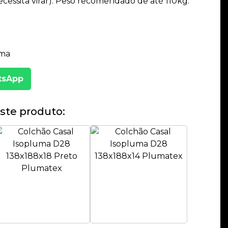
cessita virar). Peso recomendado de até 110kg.
uma
tsApp
ste produto: