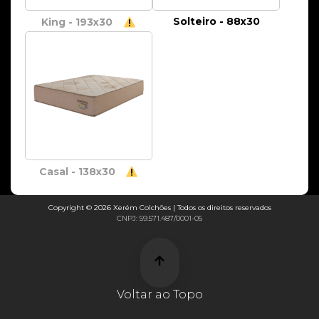
Solteiro - 88x30
King - 193x30
Casal - 138x30
Copyright © 2026 Xerém Colchões | Todos os direitos reservados
CNPJ: 59.571.487/0001-05
Voltar ao Topo