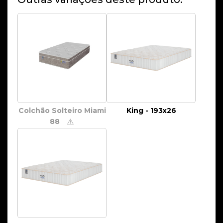
Colchão Solteiro Miami
King - 193x26
88
⚠️