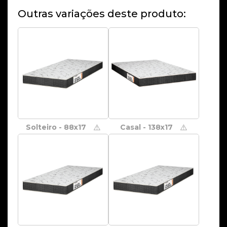
Outras variações deste produto:
Solteiro - 88x17
Casal - 138x17
⚠️
⚠️