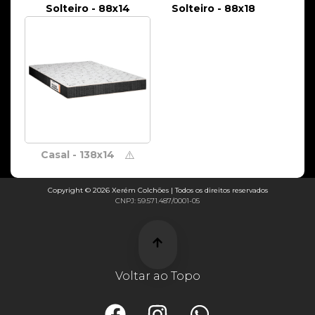
Solteiro - 88x14
Solteiro - 88x18
Casal - 138x14
⚠️
Copyright © 2026 Xerém Colchões | Todos os direitos reservados
CNPJ: 59.571.487/0001-05
Voltar ao Topo