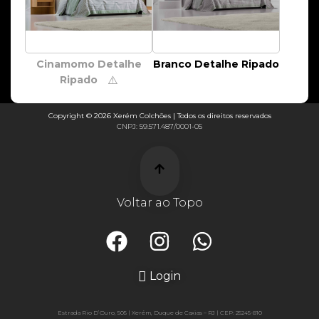
Cinamomo Detalhe
Branco Detalhe Ripado
Ripado
⚠️
Copyright © 2026 Xerém Colchões | Todos os direitos reservados
CNPJ: 59.571.487/0001-05
Voltar ao Topo
Login
Estrada Rio D’Ouro, 505 | Xerém, Duque de Caxias – RJ | CEP: 25245-810