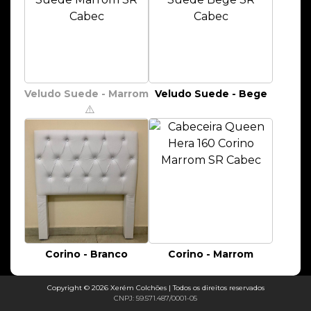
Veludo Suede - Marrom
Veludo Suede - Bege
⚠️
Corino - Branco
Corino - Marrom
Copyright © 2026 Xerém Colchões | Todos os direitos reservados
CNPJ: 59.571.487/0001-05