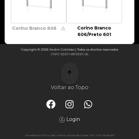
Corino Branco
Corino Branco 606
⚠️
606/Preto 601
Copyright © 2026 Xerém Colchões | Todos os direitos reservados
CNPJ: 59.571.487/0001-05
Voltar ao Topo
Login
Estrada Rio D’Ouro, 505 | Xerém, Duque de Caxias – RJ | CEP: 25245-810