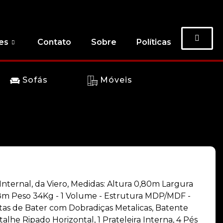
es
Contato
Sobre
Políticas
Sofás
Móveis
 Internal, da Viero, Medidas: Altura 0,80m Largura
8m Peso 34Kg - 1 Volume - Estrutura MDP/MDF -
s de Bater com Dobradiças Metalicas, Batente
alhe Ripado Horizontal, 1 Prateleira Interna, 4 Pés