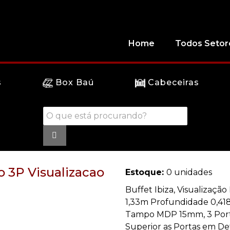
Home
Todos Setor
s
Box Baú
Cabeceiras
co 3P Visualizacao
Estoque:
0 unidades
Buffet Ibiza, Visualização
1,33m Profundidade 0,41
Tampo MDP 15mm, 3 Porta
Superior as Portas em Det