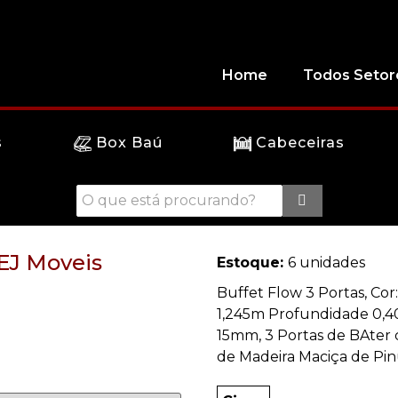
Home
Todos Setor
s
Box Baú
Cabeceiras
 EJ Moveis
Estoque:
6 unidades
Buffet Flow 3 Portas, Cor
1,245m Profundidade 0,4
15mm, 3 Portas de BAter c
de Madeira Maciça de Pin