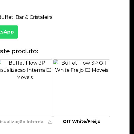
ffet, Bar & Cristaleira
tsApp
ste produto:
Off White/Freijó
isualização Interna
⚠️