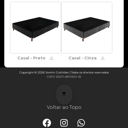
Casal - Preto
Casal - Cinza
⚠️
⚠️
Copyright © 2026 Xerém Colchões | Todos os direitos reservados
CNPJ: 59.571.487/0001-05
Voltar ao Topo