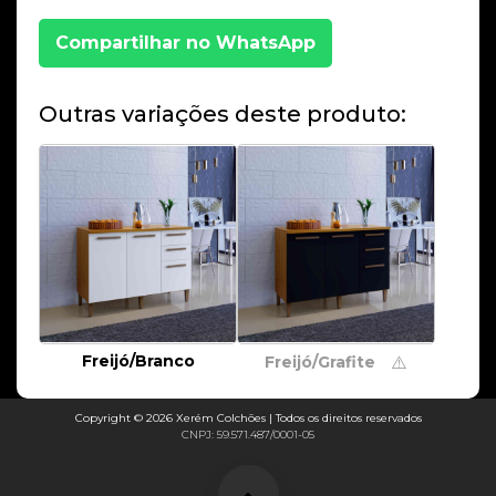
Compartilhar no WhatsApp
Outras variações deste produto:
Freijó/Branco
Freijó/Grafite
⚠️
Copyright © 2026 Xerém Colchões | Todos os direitos reservados
CNPJ: 59.571.487/0001-05