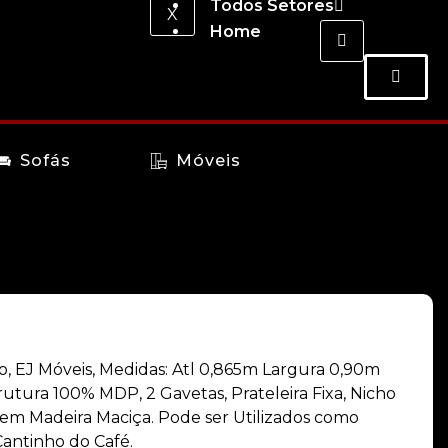
Todos Setores
X
Home
Sofás
Móveis
ijo, EJ Móveis, Medidas: Atl 0,865m Largura 0,90m
utura 100% MDP, 2 Gavetas, Prateleira Fixa, Nicho
 em Madeira Maciça. Pode ser Utilizados como
Cantinho do Café.