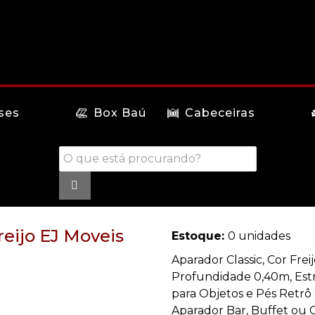
ses
Box Baú
Cabeceiras
reijo EJ Moveis
Estoque:
0 unidades
Aparador Classic, Cor Fre
Profundidade 0,40m, Estr
para Objetos e Pés Retrô
Aparador Bar, Buffet ou 