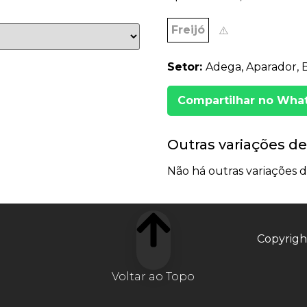
Freijó
⚠️
Setor:
Adega, Aparador, Bu
Compartilhar no Wha
Outras variações de
Não há outras variações d
Copyrigh
Voltar ao Topo