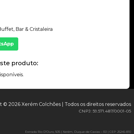
ffet, Bar & Cristaleira
tsApp
ste produto:
isponíveis.
t © 2026 Xerém Colchões | Todos os direitos reservados
CNPJ: 59.571.487/0001-05
Estrada Rio D’Ouro, 505 | Xerém, Duque de Caxias – RJ | CEP: 25245-810