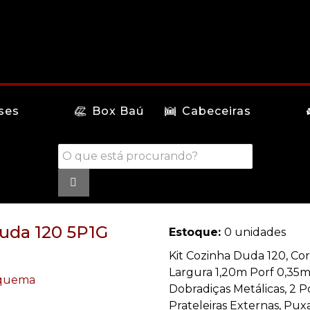
ses
Box Baú
Cabeceiras
Duda 120 5P1G
Estoque:
0 unidades
Kit Cozinha Duda 120, Co
Largura 1,20m Porf 0,35m
Dobradiças Metálicas, 2 P
Prateleiras Externas, Pux