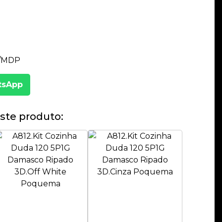
F/MDP
tsApp
ste produto: