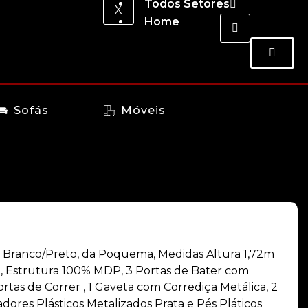
Todos Setores
X
Home
Sofás
Móveis
r Branco/Preto, da Poquema, Medidas Altura 1,72m
, Estrutura 100% MDP, 3 Portas de Bater com
ortas de Correr , 1 Gaveta com Corrediça Metálica, 2
adores Plásticos Metalizados Prata e Pés Pláticos