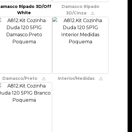
amasco Ripado 3D/Off
Damasco Ripado
White
3D/Cinza
⚠️
Damasco/Preto
Interior/Medidas
⚠️
⚠️