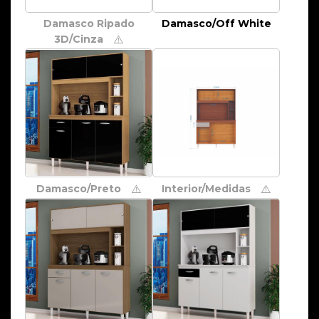
Damasco Ripado
Damasco/Off White
3D/Cinza
⚠️
Damasco/Preto
Interior/Medidas
⚠️
⚠️