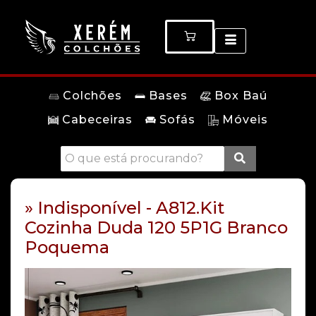
Colchões
Bases
Box Baú
Cabeceiras
Sofás
Móveis
» Indisponível - A812.Kit
Cozinha Duda 120 5P1G Branco
Poquema