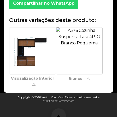
Compartilhar no WhatsApp
Outras variações deste produto:
Visuzalização Interior
Branco
⚠️
⚠️
Copyright © 2026 Xerém Colchões | Todos os direitos reservados
CNPJ: 59.571.487/0001-05