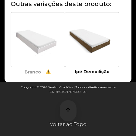
Outras variações deste produto:
Ipê Demoilição
Branco
Copyright © 2026 Xerém Colchões | Todos os direitos reservados
CNPJ: 59.571.487/0001-05
Voltar ao Topo