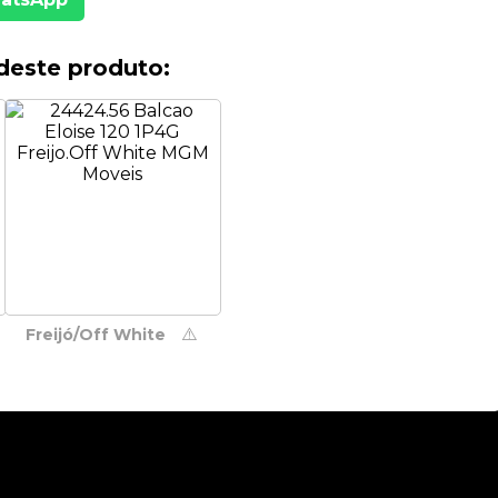
deste produto:
⚠️
Freijó/Off White