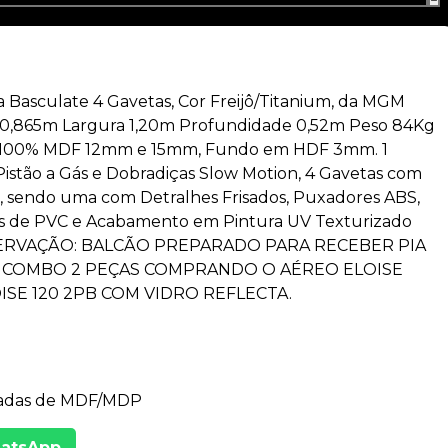
ta Basculate 4 Gavetas, Cor Freijô/Titanium, da MGM
a 0,865m Largura 1,20m Profundidade 0,52m Peso 84Kg
do 100% MDF 12mm e 15mm, Fundo em HDF 3mm. 1
istão a Gás e Dobradiças Slow Motion, 4 Gavetas com
s, sendo uma com Detralhes Frisados, Puxadores ABS,
is de PVC e Acabamento em Pintura UV Texturizado
BSERVAÇÃO: BALCÃO PREPARADO PARA RECEBER PIA
 O COMBO 2 PEÇAS COMPRANDO O AÉREO ELOISE
ISE 120 2PB COM VIDRO REFLECTA.
adas de MDF/MDP
hatsApp