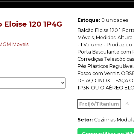
Estoque:
0 unidades
o Eloise 120 1P4G
Balcão Eloise 120 1 Por
Móveis, Medidas: Altur
- 1 Volume - Produzi
Porta Basculante com P
Corrediças Telescópica
Pés Plásticos Reguláve
Fosco com Verniz. O
DE AÇO INOX. - FAÇA
1P3N OU O AÉREO ELO
⚠️
Freijó/Titanium
Setor:
Cozinhas Modul
Compartilhar no W