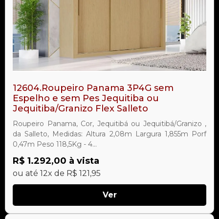
12604.Roupeiro Panama 3P4G sem
Espelho e sem Pes Jequitiba ou
Jequitiba/Granizo Flex Salleto
Roupeiro Panama, Cor, Jequitibá ou Jequitibá/Granizo ,
da Salleto, Medidas: Altura 2,08m Largura 1,855m Porf
0,47m Peso 118,5Kg - 4...
R$ 1.292,00 à vista
ou até 12x de R$ 121,95
Ver