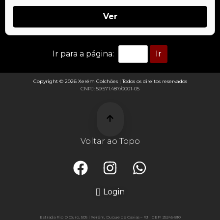
Ver
Ir
Ir para a página:
Copyright © 2026 Xerém Colchões | Todos os direitos reservados
CNPJ: 59.571.487/0001-05
Voltar ao Topo
Login
Estrada Rio D’Ouro, 505 | Xerém, Duque de Caxias – RJ | CEP: 25245-810